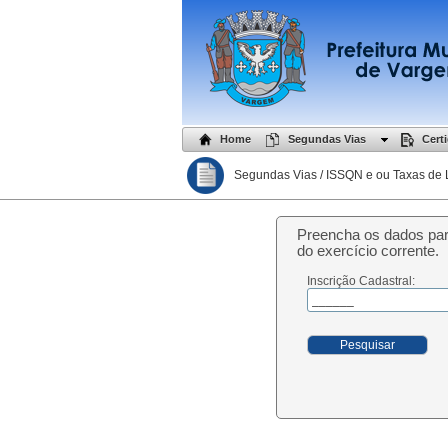
Home
Segundas Vias
Cert
Segundas Vias / ISSQN e ou Taxas de 
Preencha os dados par
do exercício corrente.
Inscrição Cadastral:
Pesquisar