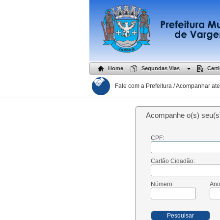
Home
Segundas Vias
Cert
Fale com a Prefeitura / Acompanhar at
Acompanhe o(s) seu(s) 
CPF:
Cartão Cidadão:
Número:
Ano
Pesquisar