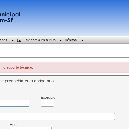
idões
Fale com a Prefeitura
Débitos
m o suporte técnico.
e preenchimento obrigatório.
Exercício:
Hora: