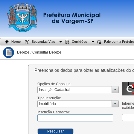
Home
Segundas Vias
Certidões
Fale com a Prefeit
Débitos / Consultar Débitos
Preencha os dados para obter as atualizações do d
Opções de Consulta:
Inscrição Cadastral
Tipo Inscrição:
Informe
Imobiliária
exibid
Inscrição Cadastral:
Pesquisar